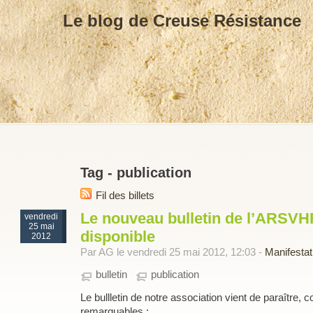
Le blog de Creuse Résistance
Tag - publication
Fil des billets
Le nouveau bulletin de l’ARSVH
vendredi
25 mai
disponible
2012
Par AG le vendredi 25 mai 2012, 12:03 -
Manifestat
bulletin
publication
Le bullletin de notre association vient de paraître, 
remarquables :