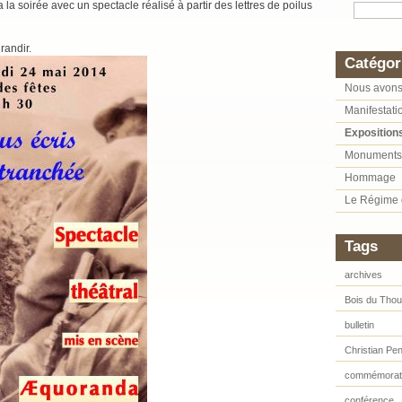
la soirée avec un spectacle réalisé à partir des lettres de poilus
randir.
Catégor
Nous avons
Manifestati
Exposition
Monuments
Hommage
Le Régime 
Tags
archives
Bois du Tho
bulletin
Christian Pe
commémorat
conférence