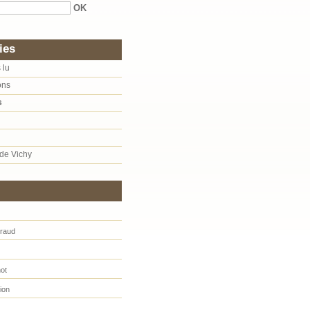
ies
 lu
ons
s
de Vichy
uraud
not
ion