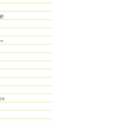
e
re
ce
s