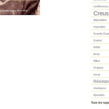
conférences
Creus
déportation
exposition
Grande Guer
Guéret
Indre
livres
Milice
Oradour
revue
Résistan
résistance
épuration
Tous les tag