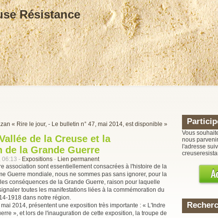
use Résistance
Particip
zan « Rire le jour,
-
Le bulletin n° 47, mai 2014, est disponible »
Vous souhaite
Vallée de la Creuse et la
nous parvenir
l'adresse suiv
 de la Grande Guerre
creuseresis
, 06:13 -
Expositions
-
Lien permanent
re association sont essentiellement consacrées à l'histoire de la
me Guerre mondiale, nous ne sommes pas sans ignorer, pour la
 les conséquences de la Grande Guerre, raison pour laquelle
ignaler toutes les manifestations liées à la commémoration du
14-1918 dans notre région.
Recherc
 mai 2014, présentent une exposition très importante : « L'Indre
rre », et lors de l'inauguration de cette exposition, la troupe de