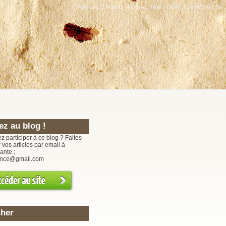
Aller au contenu
|
Aller au menu
|
Aller à la recherche
ez au blog !
z participer à ce blog ? Faites
 vos articles par email à
ante :
tance@gmail.com
her